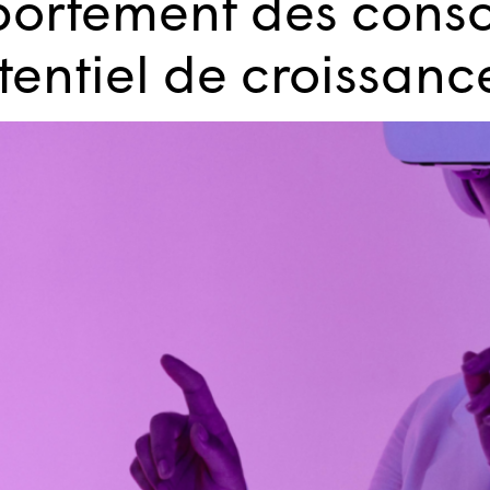
portement des con
otentiel de croissanc