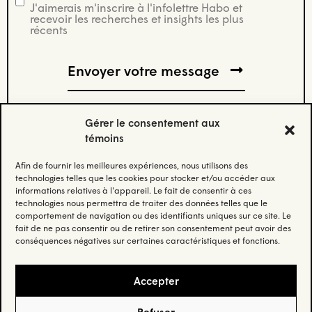
J'aimerais m'inscrire à l'infolettre Habo et
infolettre
recevoir les recherches et insights les plus
récents
Gérer le consentement aux
témoins
Afin de fournir les meilleures expériences, nous utilisons des
Abonnez-vous à notre infolettre.
technologies telles que les cookies pour stocker et/ou accéder aux
informations relatives à l'appareil. Le fait de consentir à ces
technologies nous permettra de traiter des données telles que le
Restez à jour et recevez nos données et nos insights les
comportement de navigation ou des identifiants uniques sur ce site. Le
plus récents.
fait de ne pas consentir ou de retirer son consentement peut avoir des
conséquences négatives sur certaines caractéristiques et fonctions.
Email
(Nécessaire)
Accepter
Refuser