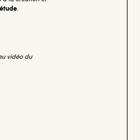
’étude
.
eu vidéo du