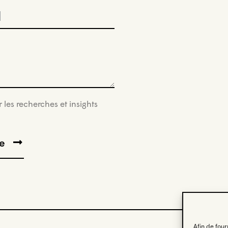
)
r les recherches et insights
Afin de four