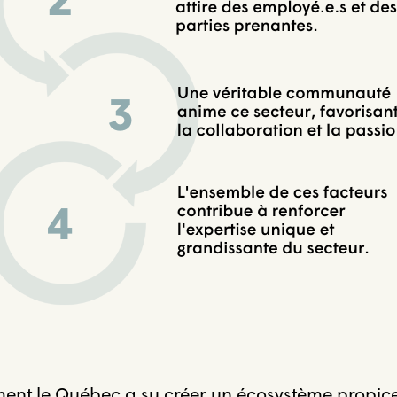
nt le Québec a su créer un écosystème propice 