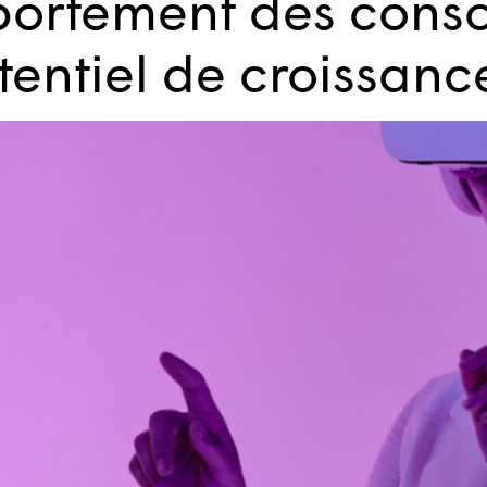
portement des con
otentiel de croissanc