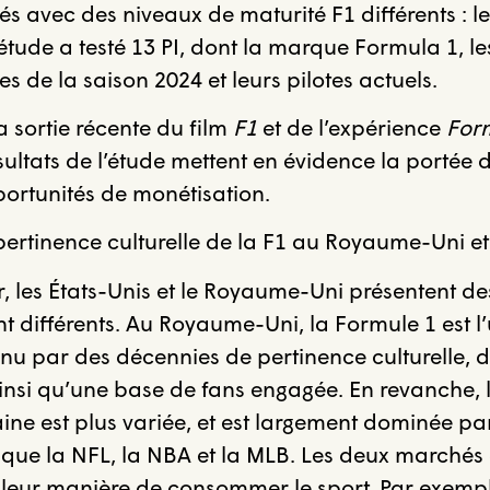
s avec des niveaux de maturité F1 différents : les
tude a testé 13 PI, dont la marque Formula 1, le
s de la saison 2024 et leurs pilotes actuels.
a sortie récente du film
F1
et de l’expérience
For
ésultats de l’étude mettent en évidence la portée 
portunités de monétisation.
rtinence culturelle de la F1 au Royaume-Uni et
 les États-Unis et le Royaume-Uni présentent d
nt différents. Au Royaume-Uni, la Formule 1 est l’
tenu par des décennies de pertinence culturelle, 
ainsi qu’une base de fans engagée. En revanche, l
ine est plus variée, et est largement dominée par
s que la NFL, la NBA et la MLB. Les deux marchés 
leur manière de consommer le sport. Par exempl