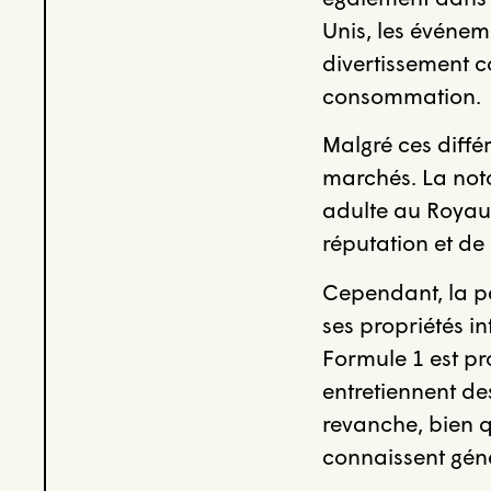
Unis, les événe
divertissement c
consommation.
Malgré ces diffé
marchés. La noto
adulte au Royaum
réputation et d
Cependant, la pe
ses propriétés i
Formule 1 est pr
entretiennent des
revanche, bien q
connaissent géné