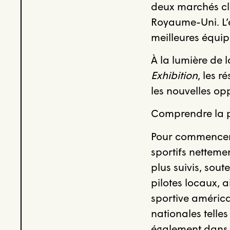
deux marchés clé
Royaume-Uni. L’é
meilleures équipe
À la lumière de l
Exhibition
, les r
les nouvelles op
Comprendre la pe
Pour commencer,
sportifs netteme
plus suivis, sou
pilotes locaux, 
sportive américa
nationales telle
également dans 