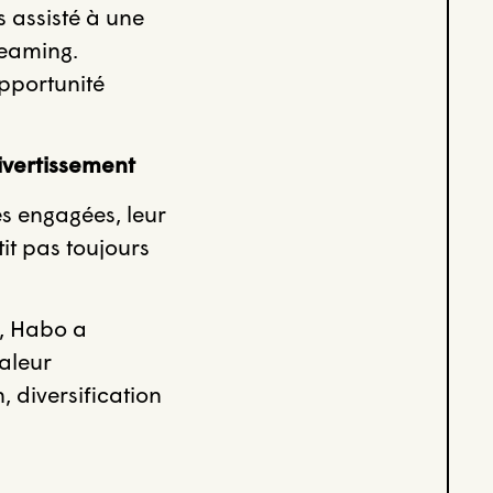
 assisté à une
treaming.
pportunité
divertissement
ès engagées, leur
it pas toujours
s, Habo a
aleur
 diversification