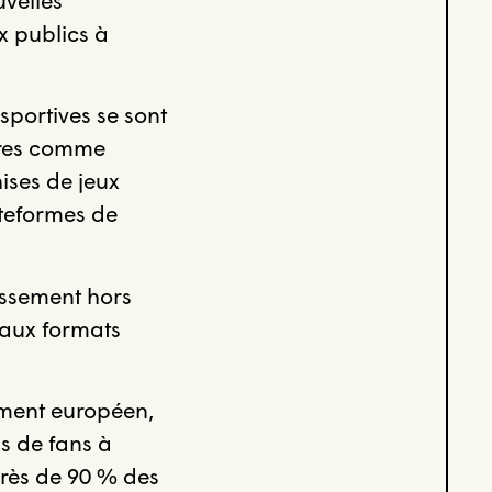
ux publics à
sportives se sont
ires comme
ises de jeux
ateformes de
issement hors
eaux formats
ement européen,
s de fans à
près de 90 % des