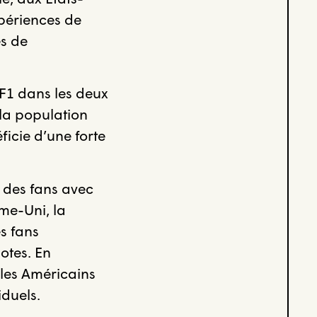
périences de
es de
 F1 dans les deux
 la population
icie d’une forte
l des fans avec
ume-Uni, la
s fans
lotes. En
 les Américains
iduels.