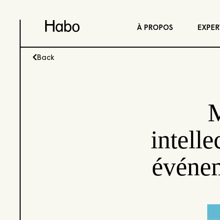
À PROPOS
EXPER
Back
M
intelle
événem