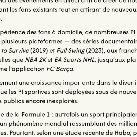
ant les fans existants tout en attirant de nouvea
.
expérience des fans à domicile, de nombreuses PI 
 plusieurs plateformes — des séries documenta
 to Survive
(2019) et
Full Swing
(2023), aux franch
elles que
NBA 2K
et
EA Sports NHL
, jusqu’aux pl
me l’application
FC Barça
.
ement une croissance importante dans le divert
que les PI sportives sont déployées sous de nouv
 publics encore inexploités.
e de la Formule 1 : autrefois un sport principal
e un phénomène mondial rassemblant des million
ses. Pourtant, selon une étude récente de Habo, 