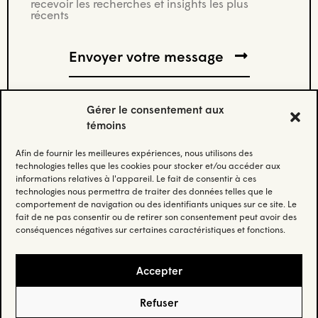
recevoir les recherches et insights les plus
récents
Gérer le consentement aux
témoins
Afin de fournir les meilleures expériences, nous utilisons des
Abonnez-vous à notre infolettre.
technologies telles que les cookies pour stocker et/ou accéder aux
informations relatives à l'appareil. Le fait de consentir à ces
technologies nous permettra de traiter des données telles que le
Restez à jour et recevez nos données et nos insights les
comportement de navigation ou des identifiants uniques sur ce site. Le
plus récents.
fait de ne pas consentir ou de retirer son consentement peut avoir des
conséquences négatives sur certaines caractéristiques et fonctions.
Email
(Nécessaire)
Accepter
Refuser