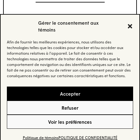
Gérer le consentement aux
témoins
Afin de fournir les meilleures expériences, nous utilisons des
Stay updated.
technologies telles que les cookies pour stocker et/ou accéder aux
informations relatives à l'appareil. Le fait de consentir à ces
technologies nous permettra de traiter des données telles que le
Subscribe to our newsletter and stay updated
comportement de navigation ou des identifiants uniques sur ce site. Le
on the latest news.
fait de ne pas consentir ou de retirer son consentement peut avoir des
conséquences négatives sur certaines caractéristiques et fonctions.
Email
(Nécessaire)
Accepter
Refuser
Privacy Policy
– © Habo Studio Inc. 2025 –
Credit
Voir les préférences
5605 Av. de Gaspé suite 205, Montréal, QC H2T 2A4
Politique de témoins
POLITIQUE DE CONFIDENTIALITÉ