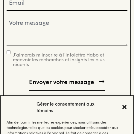
(Nécessaire)
Votre
message
(Nécessaire)
J'aimerais m'inscrire à l'infolettre Habo et
infolettre
recevoir les recherches et insights les plus
récents
Gérer le consentement aux
témoins
Afin de fournir les meilleures expériences, nous utilisons des
Abonnez-vous à notre infolettre.
technologies telles que les cookies pour stocker et/ou accéder aux
informations relatives à l'appareil. Le fait de consentir à ces