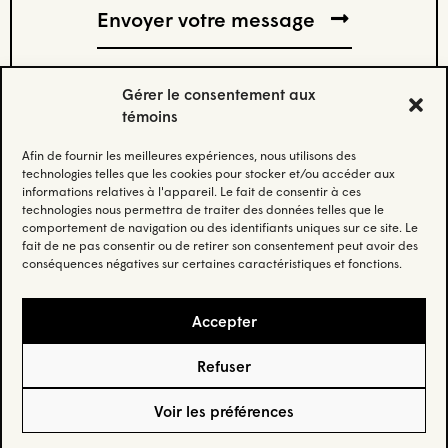
Gérer le consentement aux
témoins
Afin de fournir les meilleures expériences, nous utilisons des
Abonnez-vous à notre infolettre.
technologies telles que les cookies pour stocker et/ou accéder aux
informations relatives à l'appareil. Le fait de consentir à ces
technologies nous permettra de traiter des données telles que le
Restez à jour et recevez nos données et nos insights les
comportement de navigation ou des identifiants uniques sur ce site. Le
plus récents.
fait de ne pas consentir ou de retirer son consentement peut avoir des
conséquences négatives sur certaines caractéristiques et fonctions.
Email
(Nécessaire)
Accepter
Refuser
Confidentialité
– © Habo Studio Inc. 2025 –
Crédit
Voir les préférences
5605 Av. de Gaspé suite 205, Montréal, QC H2T 2A4