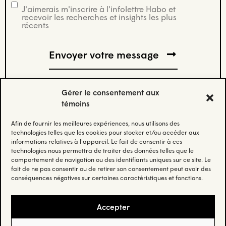
J'aimerais m'inscrire à l'infolettre Habo et
infolettre
recevoir les recherches et insights les plus
récents
Gérer le consentement aux
témoins
Afin de fournir les meilleures expériences, nous utilisons des
Abonnez-vous à notre infolettre.
technologies telles que les cookies pour stocker et/ou accéder aux
informations relatives à l'appareil. Le fait de consentir à ces
technologies nous permettra de traiter des données telles que le
Restez à jour et recevez nos données et nos insights les
comportement de navigation ou des identifiants uniques sur ce site. Le
plus récents.
fait de ne pas consentir ou de retirer son consentement peut avoir des
conséquences négatives sur certaines caractéristiques et fonctions.
Email
(Nécessaire)
Accepter