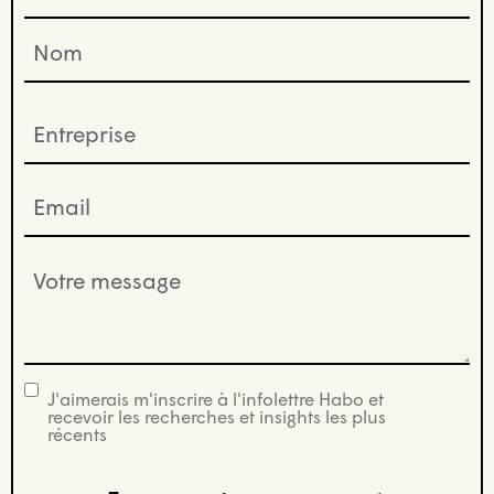
(Nécessaire)
Entreprise
(Nécessaire)
Email
(Nécessaire)
Votre
message
(Nécessaire)
J'aimerais m'inscrire à l'infolettre Habo et
infolettre
recevoir les recherches et insights les plus
récents