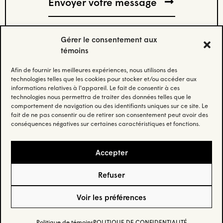
Gérer le consentement aux
témoins
Afin de fournir les meilleures expériences, nous utilisons des
Abonnez-vous à notre infolettre.
technologies telles que les cookies pour stocker et/ou accéder aux
informations relatives à l'appareil. Le fait de consentir à ces
technologies nous permettra de traiter des données telles que le
Restez à jour et recevez nos données et nos insights les
comportement de navigation ou des identifiants uniques sur ce site. Le
plus récents.
fait de ne pas consentir ou de retirer son consentement peut avoir des
conséquences négatives sur certaines caractéristiques et fonctions.
Email
(Nécessaire)
Accepter
Refuser
Confidentialité
– © Habo Studio Inc. 2025 –
Crédit
Voir les préférences
5605 Av. de Gaspé suite 205, Montréal, QC H2T 2A4
Politique de témoins
POLITIQUE DE CONFIDENTIALITÉ