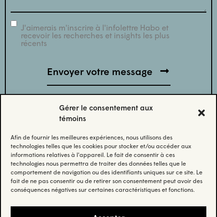
J'aimerais m'inscrire à l'infolettre Habo et
infolettre
recevoir les recherches et insights les plus
récents
Gérer le consentement aux
témoins
Afin de fournir les meilleures expériences, nous utilisons des
Abonnez-vous à notre infolettre.
technologies telles que les cookies pour stocker et/ou accéder aux
informations relatives à l'appareil. Le fait de consentir à ces
technologies nous permettra de traiter des données telles que le
Restez à jour et recevez nos données et nos insights les
comportement de navigation ou des identifiants uniques sur ce site. Le
plus récents.
fait de ne pas consentir ou de retirer son consentement peut avoir des
conséquences négatives sur certaines caractéristiques et fonctions.
Email
(Nécessaire)