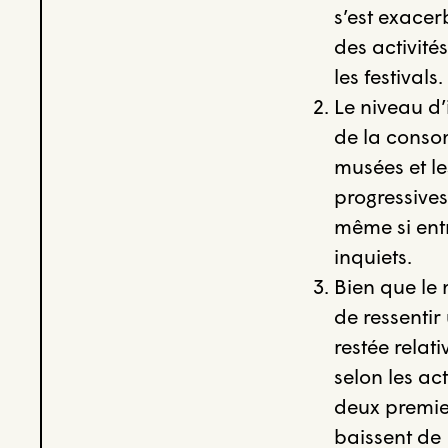
s’est exacer
des activité
les festivals.
Le niveau d
de la consom
musées et le
progressives
même si ent
inquiets.
Bien que le 
de ressentir
restée relat
selon les ac
deux premier
baissent de 