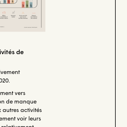
ivités de
tivement
020.
sement vers
tion de manque
 autres activités
ement voir leurs
 relativement