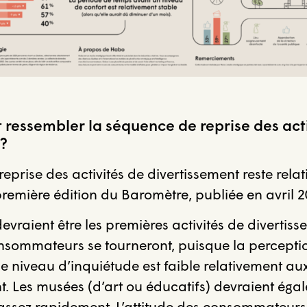
t ressembler la séquence de reprise des act
?
eprise des activités de divertissement reste rela
remière édition du Baromètre, publiée en avril 2
evraient être les premières activités de divertis
consommateurs se tourneront, puisque la percep
le niveau d’inquiétude est faible relativement aux
t. Les musées (d’art ou éducatifs) devraient égal
r assez rapidement. L’attitude des consommateurs