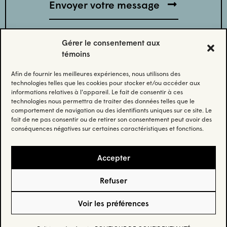
Gérer le consentement aux
témoins
Afin de fournir les meilleures expériences, nous utilisons des
Abonnez-vous à notre infolettre.
technologies telles que les cookies pour stocker et/ou accéder aux
informations relatives à l'appareil. Le fait de consentir à ces
technologies nous permettra de traiter des données telles que le
Restez à jour et recevez nos données et nos insights les
comportement de navigation ou des identifiants uniques sur ce site. Le
plus récents.
fait de ne pas consentir ou de retirer son consentement peut avoir des
conséquences négatives sur certaines caractéristiques et fonctions.
Email
(Nécessaire)
Accepter
Refuser
Confidentialité
– © Habo Studio Inc. 2025 –
Crédit
Voir les préférences
5605 Av. de Gaspé suite 205, Montréal, QC H2T 2A4