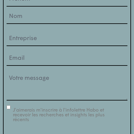
(Nécessaire)
Entreprise
(Nécessaire)
Email
(Nécessaire)
Votre
message
(Nécessaire)
J'aimerais m'inscrire à l'infolettre Habo et
infolettre
recevoir les recherches et insights les plus
récents