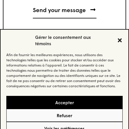
Gérer le consentement aux
témoins
Afin de fournir les meilleures expériences, nous utilisons des
Stay updated.
technologies telles que les cookies pour stocker et/ou accéder aux
informations relatives à l'appareil. Le fait de consentir à ces
technologies nous permettra de traiter des données telles que le
Subscribe to our newsletter and stay updated
comportement de navigation ou des identifiants uniques sur ce site. Le
on the latest news.
fait de ne pas consentir ou de retirer son consentement peut avoir des
conséquences négatives sur certaines caractéristiques et fonctions.
Email
(Nécessaire)
Accepter
Refuser
Privacy Policy
– © Habo Studio Inc. 2025 –
Credit
Voir les préférences